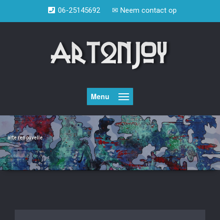
Doorgaan
06-25145692
✉
Neem contact op
naar
inhoud
Menu
arte renouvelle