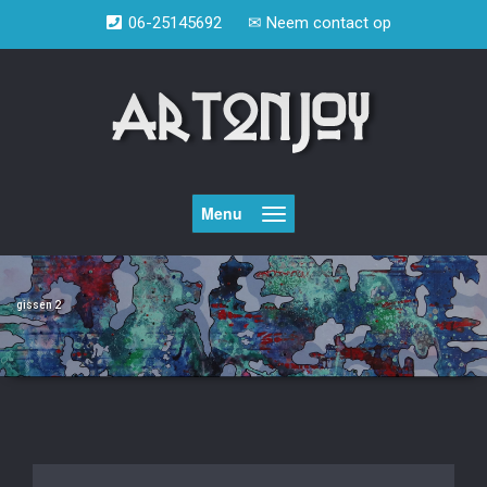
Doorgaan
06-25145692
✉
Neem contact op
naar
inhoud
Menu
gissen 2