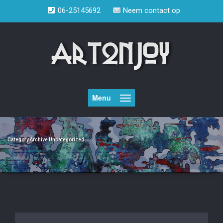
Doorgaan
06-25145692
Neem contact op
naar
inhoud
Menu
Category Archive Uncategorized